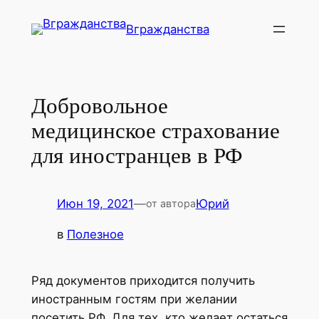
Перейти
Вгражданства
к
содержимому
Добровольное
медицинское страхование
для иностранцев в РФ
Июн 19, 2021
—
Юрий
от автора
в
Полезное
Ряд документов приходится получить
иностранным гостям при желании
посетить РФ. Для тех, кто желает остаться