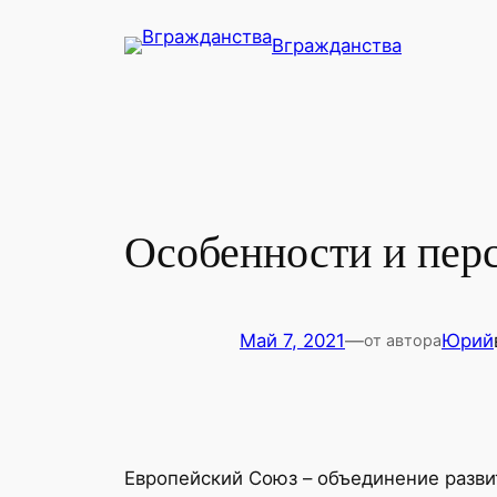
Перейти
Вгражданства
к
содержимому
Особенности и пер
Май 7, 2021
—
Юрий
от автора
Европейский Союз – объединение разви