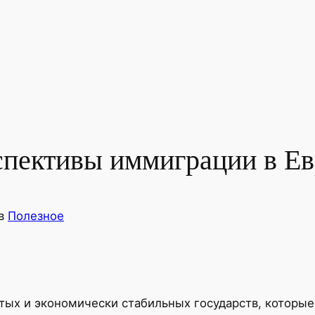
спективы иммиграции в Е
в
Полезное
тых и экономически стабильных государств, которы