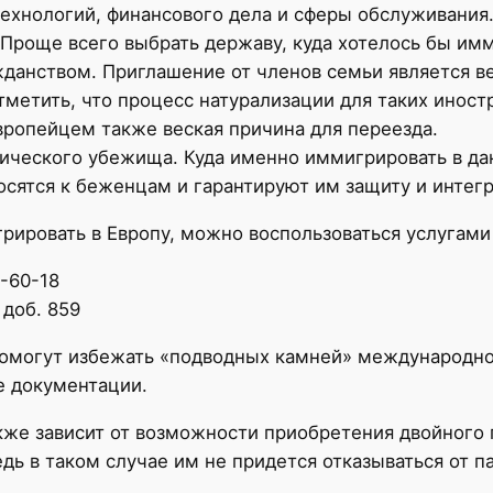
-технологий, финансового дела и сферы обслуживания
Проще всего выбрать державу, куда хотелось бы имм
данством. Приглашение от членов семьи является в
отметить, что процесс натурализации для таких инос
вропейцем также веская причина для переезда.
ического убежища. Куда именно иммигрировать в да
носятся к беженцам и гарантируют им защиту и инте
рировать в Европу, можно воспользоваться услугами
7-60-18
 доб. 859
помогут избежать «подводных камней» международно
е документации.
акже зависит от возможности приобретения двойного
ь в таком случае им не придется отказываться от п