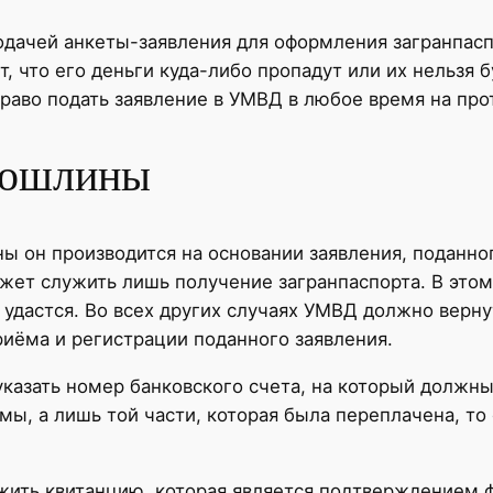
одачей анкеты-заявления для оформления загранпасп
т, что его деньги куда-либо пропадут или их нельзя 
 право подать заявление в УМВД в любое время на про
пошлины
ы он производится на основании заявления, поданно
жет служить лишь получение загранпаспорта. В этом
е удастся. Во всех других случаях УМВД должно верн
риёма и регистрации поданного заявления.
указать номер банковского счета, на который должн
ммы, а лишь той части, которая была переплачена, то
жить квитанцию, которая является подтверждением 