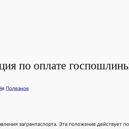
ция по оплате госпошлины
й
в
Полезное
вления загранпаспорта. Эта положение действует п