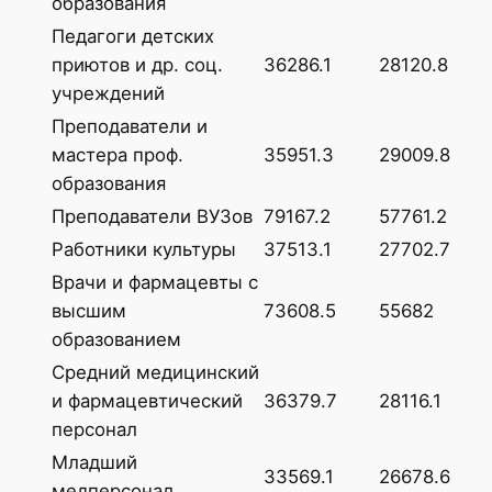
образования
Педагоги детских
приютов и др. соц.
36286.1
28120.8
учреждений
Преподаватели и
мастера проф.
35951.3
29009.8
образования
Преподаватели ВУЗов
79167.2
57761.2
Работники культуры
37513.1
27702.7
Врачи и фармацевты с
высшим
73608.5
55682
образованием
Средний медицинский
и фармацевтический
36379.7
28116.1
персонал
Младший
33569.1
26678.6
медперсонал