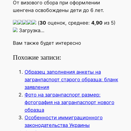
От визового сбора при оформлении
шенгена освобождены дети до 6 лет.
(
30
оценок, среднее:
4,90
из 5)
Загрузка…
Вам также будет интересно
Похожие записи:
Образец заполнения анкеты на
загранпаспорт старого образца: бланк
заявления
Фото на загранпаспорт размер:
фотография на загранпаспорт нового
образца
Особенности иммиграционного
законодательства Украины