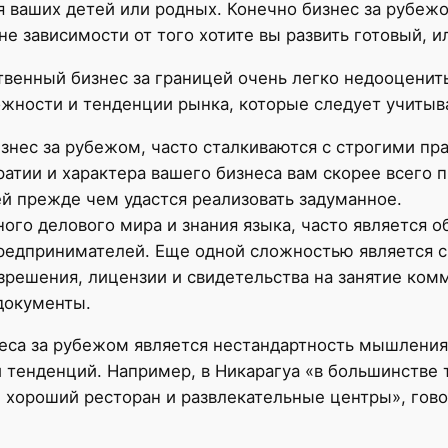
ля ваших детей или родных. Конечно бизнес за рубеж
е зависимости от того хотите вы развить готовый, и
твенный бизнес за границей очень легко недооцени
жности и тенденции рынка, которые следует учитыв
изнес за рубежом, часто сталкиваются с строгими пр
ратии и характера вашего бизнеса вам скорее всего 
й прежде чем удастся реализовать задуманное.
ого делового мира и знания языка, часто является 
редпринимателей. Еще одной сложностью является с
зрешения, лицензии и свидетельства на занятие ком
документы.
са за рубежом является нестандартность мышления,
и тенденций. Например, в Никарагуа «в большинстве
и хороший ресторан и развлекательные центры», гов