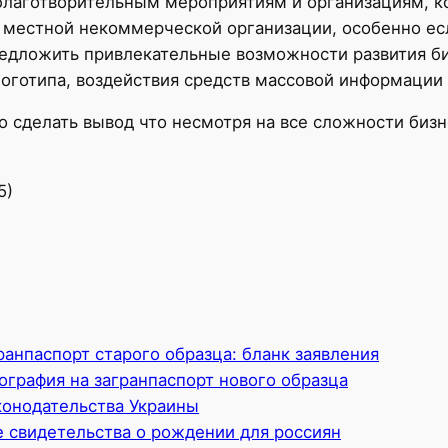
благотворительным мероприятиям и организациям, к
местной некоммерческой организации, особенно есл
едложить привлекательные возможности развития би
готипа, воздействия средств массовой информации и
о сделать вывод что несмотря на все сложности биз
5)
ранпаспорт старого образца: бланк заявления
ография на загранпаспорт нового образца
онодательства Украины
 свидетельства о рождении для россиян