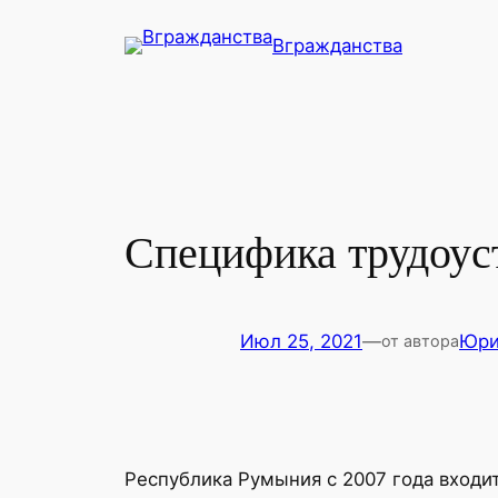
Перейти
Вгражданства
к
содержимому
Специфика трудоус
Июл 25, 2021
—
Юр
от автора
Республика Румыния с 2007 года входит