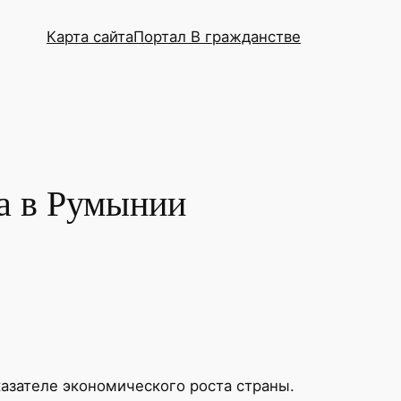
Карта сайта
Портал В гражданстве
са в Румынии
казателе экономического роста страны.