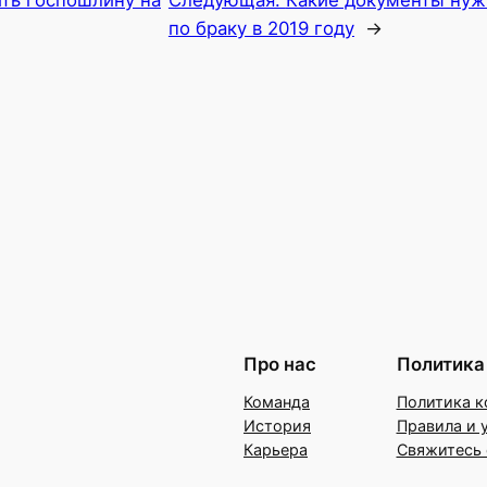
ить госпошлину на
Следующая:
Какие документы ну
по браку в 2019 году
→
Про нас
Политика
Команда
Политика к
История
Правила и 
Карьера
Свяжитесь 