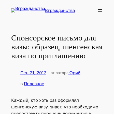
Перейти
Вгражданства
к
содержимому
Спонсорское письмо для
визы: образец, шенгенская
виза по приглашению
Сен 21, 2017
—
Юрий
от автора
в
Полезное
Каждый, кто хоть раз оформлял
шенгенскую визу, знает, что необходимо
предоставить перечень документов в