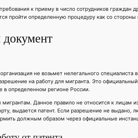
требования к приему в число сотрудников граждан др
тся пройти определенную процедуру как со стороны п
м документ
рганизация не возьмет нелегального специалиста в
разрешение на работу для мигранта. Это официальн
е в определенном регионе России.
 мигрантам. Данное правило не относится к лицам из
ту, выдается патент. Если разрешение не выдано, л
формить должным образом через официальные инстан
боту от патента