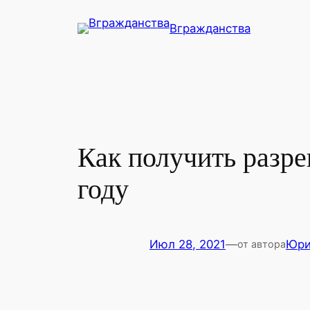
Перейти
Вгражданства
к
содержимому
Как получить разре
году
Июл 28, 2021
—
Юр
от автора