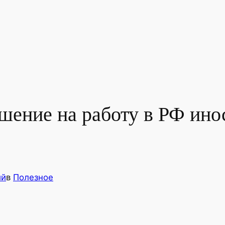
шение на работу в РФ ино
ий
в
Полезное