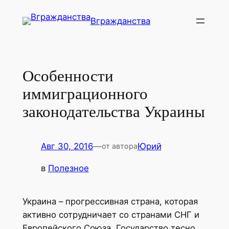
Перейти
Вгражданства
к
содержимому
Особенности
иммиграционного
законодательства Украины
Авг 30, 2016
—
Юрий
от автора
в
Полезное
Украина – прогрессивная страна, которая
активно сотрудничает со странами СНГ и
Европейского Союза. Государство тесно