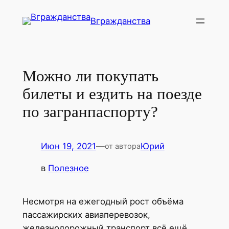
Перейти
Вгражданства
к
содержимому
Можно ли покупать
билеты и ездить на поезде
по загранпаспорту?
Июн 19, 2021
—
Юрий
от автора
в
Полезное
Несмотря на ежегодный рост объёма
пассажирских авиаперевозок,
железнодорожный транспорт всё ещё