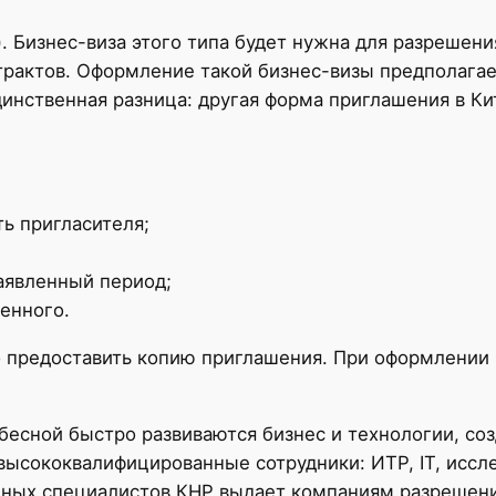
я). Бизнес-виза этого типа будет нужна для разрешен
трактов. Оформление такой бизнес-визы предполага
Единственная разница: другая форма приглашения в 
ь пригласителя;
аявленный период;
енного.
о предоставить копию приглашения. При оформлении
небесной быстро развиваются бизнес и технологии, с
а высококвалифицированные сотрудники: ИТР, IТ, исс
нных специалистов КНР выдает компаниям разрешени