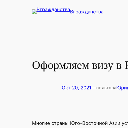
Перейти
Вгражданства
к
содержимому
Оформляем визу в 
Окт 20, 2021
—
Юри
от автора
Многие страны Юго-Восточной Азии уст