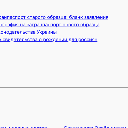
ранпаспорт старого образца: бланк заявления
ография на загранпаспорт нового образца
онодательства Украины
 свидетельства о рождении для россиян
ти и преимущества
Следующая:
Особенности 