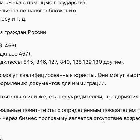
рм рынка с помощью государства;
ельство по налогообложению;
су и т. д.
я граждан России:
, 456);
дкласс 457);
лассы 845, 846, 127, 840, 128,129,130 другие).
омогут квалифицированные юристы. Они могут выст
 оформлению документов для иммиграции.
тоятельно или же, став соучредителем, предприятия.
иальные поинт-тесты с определенным показателем п
через бизнес программу является отсутствие возра
5)