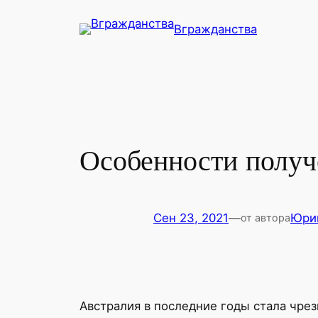
Перейти
Вгражданства
к
содержимому
Особенности получе
Сен 23, 2021
—
Юри
от автора
Австралия в последние годы стала чре