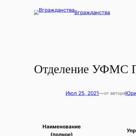
Перейти
Вгражданства
к
содержимому
Отделение УФМС П
Июл 25, 2021
—
Юр
от автора
Наименование
Упр
(полное)