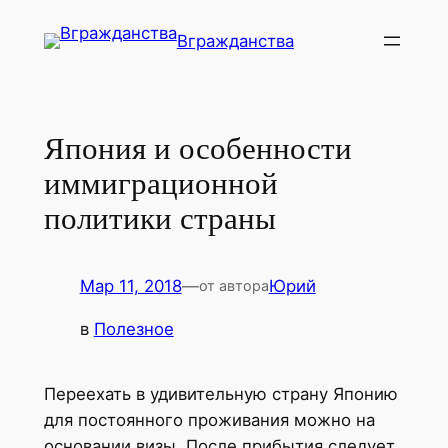
Перейти
Вгражданства
к
содержимому
Япония и особенности
иммиграционной
политики страны
Мар 11, 2018
—
Юрий
от автора
в
Полезное
Переехать в удивительную страну Японию
для постоянного проживания можно на
основании визы. После прибытия следует