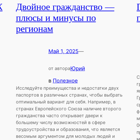
Ж
Двойное гражданство —
плюсы и минусы по
регионам
Май 1, 2025
—
Юрий
от автора
С
в
Полезное
г
Исследуйте преимущества и недостатки двух
я
паспортов в различных странах, чтобы выбрать
Г
оптимальный вариант для себя. Например, в
с
странах Европейского Союза наличие второго
ф
гражданства часто открывает двери к
м
большему числу возможностей в сфере
0
трудоустройства и образования, что является
п
весомым аргументом для молодых людей и
м