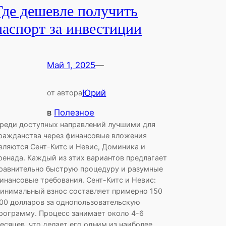
Где дешевле получить
паспорт за инвестиции
Май 1, 2025
—
Юрий
от автора
в
Полезное
реди доступных направлений лучшими для
ражданства через финансовые вложения
вляются Сент-Китс и Невис, Доминика и
ренада. Каждый из этих вариантов предлагает
равнительно быструю процедуру и разумные
инансовые требования. Сент-Китс и Невис:
инимальный взнос составляет примерно 150
00 долларов за однопользовательскую
рограмму. Процесс занимает около 4-6
есяцев, что делает его одним из наиболее