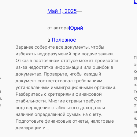
Май 1, 2025
—
Юрий
от автора
в
Полезное
Заранее соберите все документы, чтобы
избежать недоразумений при подаче заявки.
П
Отказ в постоянном статусе может произойти
о
из-за недостатка информации или ошибок в
к
документах. Проверьте, чтобы каждый
о
з
документ соответствовал требованиям,
в
установленным иммиграционными органами.
и
т
Разберитесь с критериями финансовой
.
к
стабильности. Многие страны требуют
й
о
подтверждение стабильного дохода или
с
наличия определенной суммы на счету.
н
Подготовьте финансовые отчеты, налоговые
п
декларации и…
у