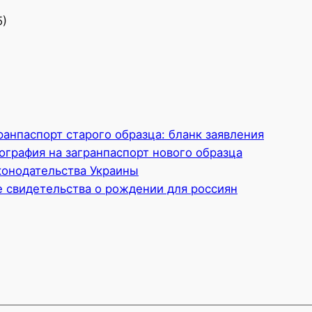
5)
ранпаспорт старого образца: бланк заявления
ография на загранпаспорт нового образца
онодательства Украины
 свидетельства о рождении для россиян