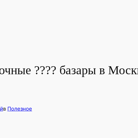
очные ???? базары в Моск
й
в
Полезное