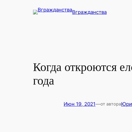
Перейти
Вгражданства
к
содержимому
Когда откроются ел
года
Июн 19, 2021
—
Юри
от автора