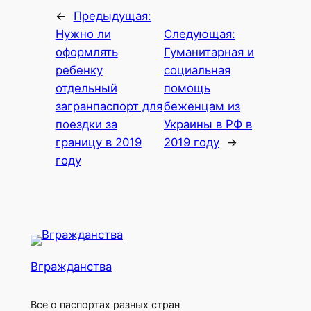
←
Предыдущая:
Нужно ли
Следующая:
оформлять
Гуманитарная и
ребенку
социальная
отдельный
помощь
загранпаспорт для
беженцам из
поездки за
Украины в РФ в
границу в 2019
2019 году
→
году
Вгражданства
Все о паспортах разных стран