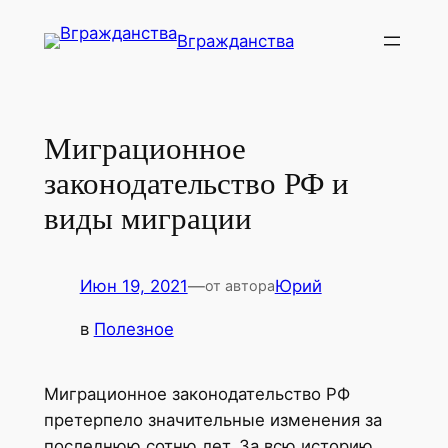
Перейти
Вгражданства
к
содержимому
Миграционное
законодательство РФ и
виды миграции
Июн 19, 2021
—
Юрий
от автора
в
Полезное
Миграционное законодательство РФ
претерпело значительные изменения за
последнюю сотню лет. За всю историю