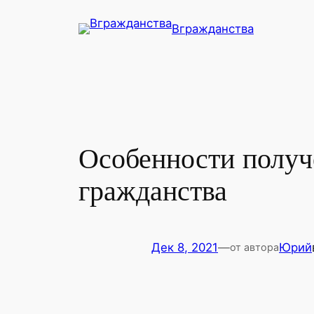
Перейти
Вгражданства
к
содержимому
Особенности получ
гражданства
Дек 8, 2021
—
Юрий
от автора