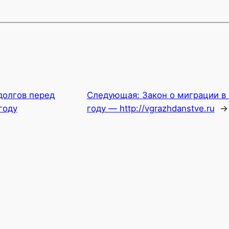
долгов перед
Следующая:
Закон о миграции в
году
году — http://vgrazhdanstve.ru
→