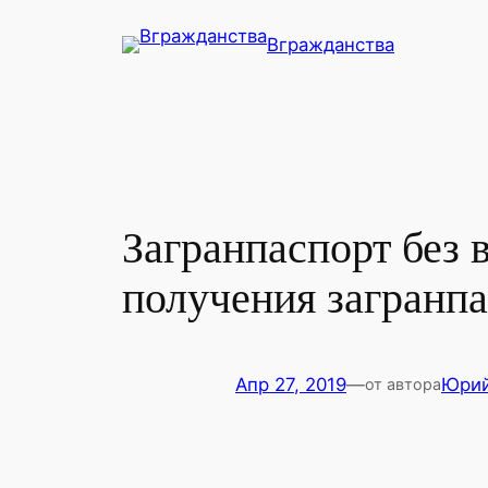
Перейти
Вгражданства
к
содержимому
Загранпаспорт без 
получения загранпа
Апр 27, 2019
—
Юри
от автора