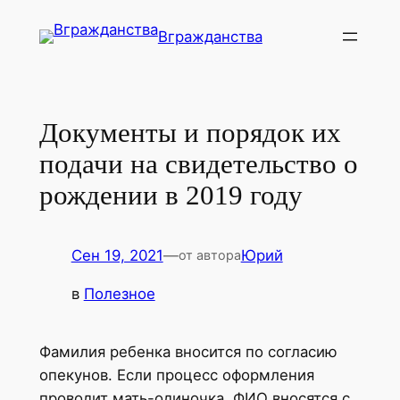
Перейти
Вгражданства
к
содержимому
Документы и порядок их
подачи на свидетельство о
рождении в 2019 году
Сен 19, 2021
—
Юрий
от автора
в
Полезное
Фамилия ребенка вносится по согласию
опекунов. Если процесс оформления
проводит мать-одиночка, ФИО вносятся с