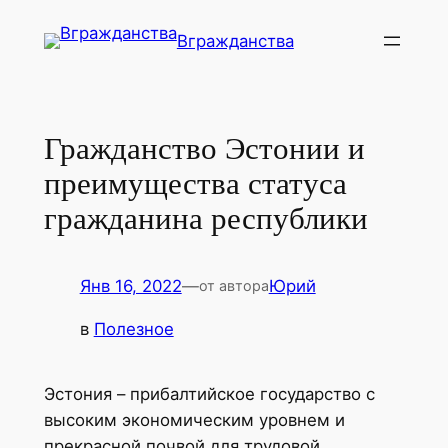
Перейти
Вгражданства
к
содержимому
Гражданство Эстонии и
преимущества статуса
гражданина республики
Янв 16, 2022
—
Юрий
от автора
в
Полезное
Эстония – прибалтийское государство с
высоким экономическим уровнем и
прекрасной почвой для трудовой