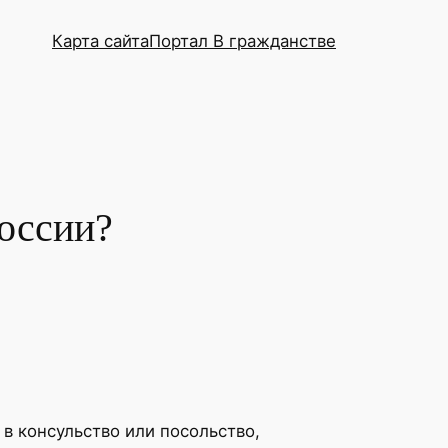
Карта сайта
Портал В гражданстве
России?
в консульство или посольство,