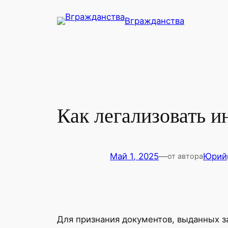
Перейти
Вгражданства
к
содержимому
Как легализовать 
Май 1, 2025
—
Юрий
от автора
Для признания документов, выданных за