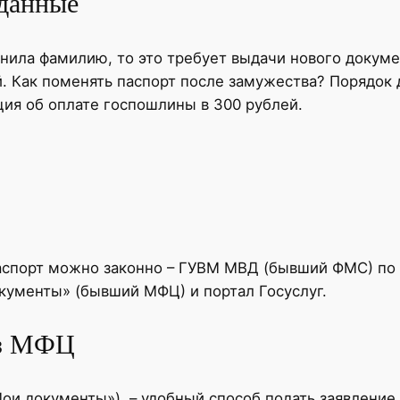
 данные
нила фамилию, то это требует выдачи нового докум
. Как поменять паспорт после замужества? Порядок д
ция об оплате госпошлины в 300 рублей.
паспорт можно законно – ГУВМ МВД (бывший ФМС) по
кументы» (бывший МФЦ) и портал Госуслуг.
ез МФЦ
ои документы»), – удобный способ подать заявление 