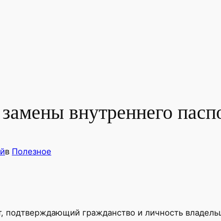
 замены внутреннего пасп
й
в
Полезное
т, подтверждающий гражданство и личность владель