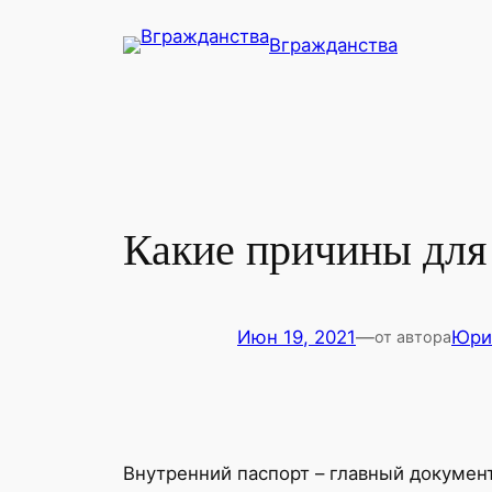
Перейти
Вгражданства
к
содержимому
Какие причины для
Июн 19, 2021
—
Юри
от автора
Внутренний паспорт – главный докумен