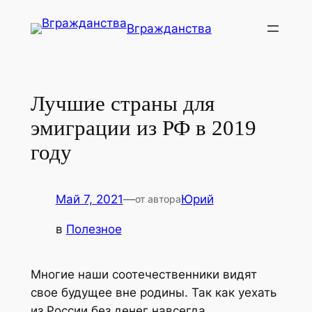
Перейти
Вгражданства
к
содержимому
Лучшие страны для
эмиграции из РФ в 2019
году
Май 7, 2021
—
Юрий
от автора
в
Полезное
Многие наши соотечественники видят
свое будущее вне родины. Так как уехать
из России без денег навсегда