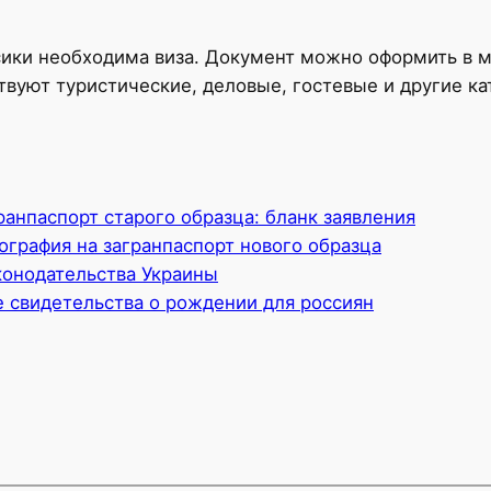
ики необходима виза. Документ можно оформить в м
вуют туристические, деловые, гостевые и другие кат
ранпаспорт старого образца: бланк заявления
ография на загранпаспорт нового образца
онодательства Украины
 свидетельства о рождении для россиян