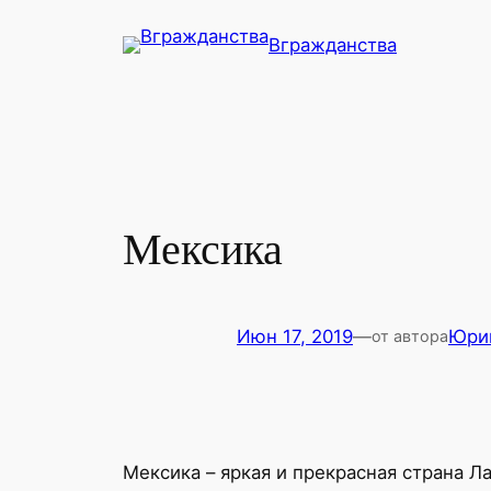
Перейти
Вгражданства
к
содержимому
Мексика
Июн 17, 2019
—
Юри
от автора
Мексика – яркая и прекрасная страна Л