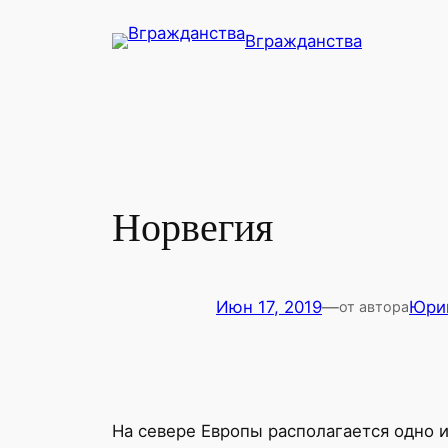
Перейти
Вгражданства
к
содержимому
Норвегия
Июн 17, 2019
—
Юри
от автора
На севере Европы располагается одно 