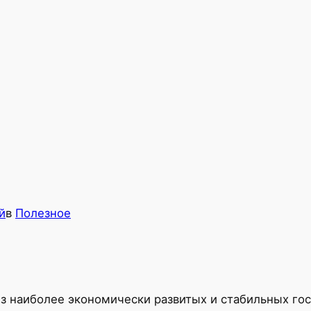
й
в
Полезное
из наиболее экономически развитых и стабильных го