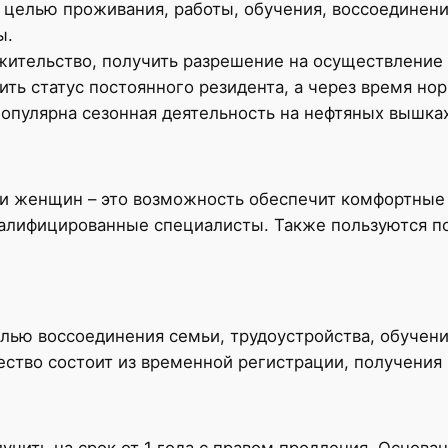
 целью проживания, работы, обучения, воссоединения
ы.
жительство, получить разрешение на осуществление 
ить статус постоянного резидента, а через время но
популярна сезонная деятельность на нефтяных вышках
 и женщин – это возможность обеспечит комфортные
квалифицированные специалисты. Также пользуются п
ью воссоединения семьи, трудоустройства, обучения
ство состоит из временной регистрации, получения
учить на срок от 1 года с правом продления. Основ