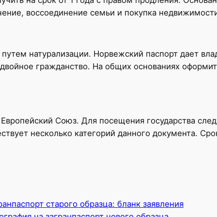
учение, воссоединение семьи и покупка недвижимости
 путем натурализации. Норвежский паспорт дает вл
я двойное гражданство. На общих основаниях оформи
в Европейский Союз. Для посещения государства след
ствует несколько категорий данного документа. Сро
ранпаспорт старого образца: бланк заявления
ография на загранпаспорт нового образца