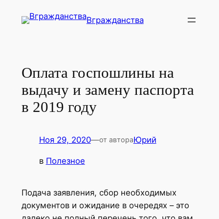
Перейти
Вгражданства
к
содержимому
Оплата госпошлины на
выдачу и замену паспорта
в 2019 году
Ноя 29, 2020
—
Юрий
от автора
в
Полезное
Подача заявления, сбор необходимых
документов и ожидание в очередях – это
далеко не полный перечень того, что вам