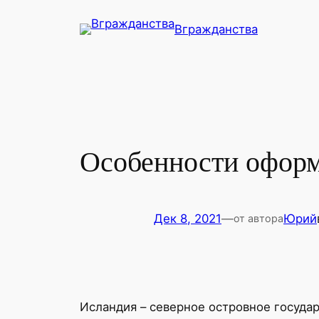
Перейти
Вгражданства
к
содержимому
Особенности оформ
Дек 8, 2021
—
Юрий
от автора
Исландия – северное островное госуда