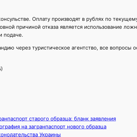
онсульстве. Оплату производят в рублях по текущему
новной причиной отказа является использование лож
и подаче.
андию через туристическое агентство, все вопросы 
5)
ранпаспорт старого образца: бланк заявления
ография на загранпаспорт нового образца
онодательства Украины