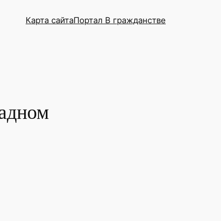
Карта сайта
Портал В гражданстве
адном