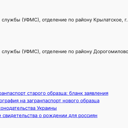
службы (УФМС), отделение по району Крылатское, г
службы (УФМС), отделение по району Дорогомилово,
ранпаспорт старого образца: бланк заявления
ография на загранпаспорт нового образца
онодательства Украины
 свидетельства о рождении для россиян