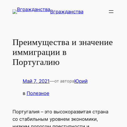
Перейти
Вгражданства
к
содержимому
Преимущества и значение
иммиграции в
Португалию
Май 7, 2021
—
Юрий
от автора
в
Полезное
Португалия – это высокоразвитая страна
со стабильным уровнем экономики,
низким порогом преступности и