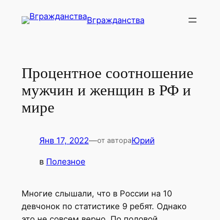
Перейти
Вгражданства
к
содержимому
Процентное соотношение
мужчин и женщин в РФ и
мире
Янв 17, 2022
—
Юрий
от автора
в
Полезное
Многие слышали, что в России на 10
девчонок по статистике 9 ребят. Однако
это не совсем верно. По половой