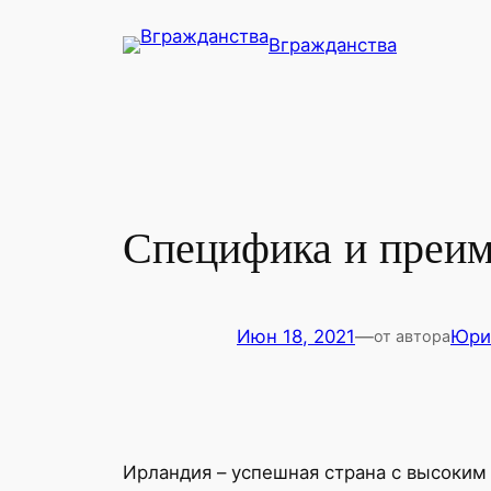
Перейти
Вгражданства
к
содержимому
Специфика и преи
Июн 18, 2021
—
Юри
от автора
Ирландия – успешная страна с высоким