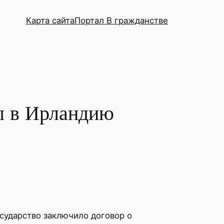
Карта сайта
Портал В гражданстве
ы в Ирландию
сударство заключило договор о