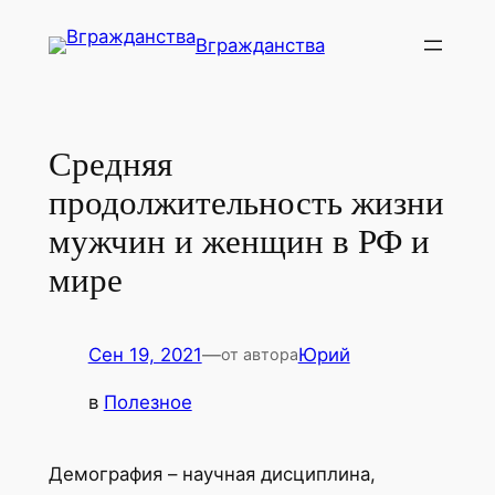
Перейти
Вгражданства
к
содержимому
Средняя
продолжительность жизни
мужчин и женщин в РФ и
мире
Сен 19, 2021
—
Юрий
от автора
в
Полезное
Демография – научная дисциплина,