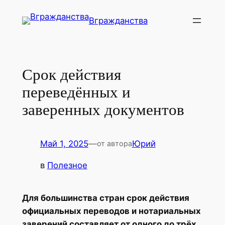
Перейти
Вгражданства
к
содержимому
Срок действия
переведённых и
заверенных документов
Май 1, 2025
—
Юрий
от автора
в
Полезное
Для большинства стран срок действия
официальных переводов и нотариальных
заверений составляет от одного до трёх