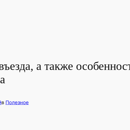
въезда, а также особенно
а
й
в
Полезное