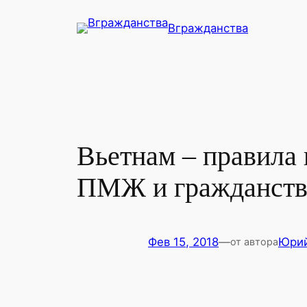
Перейти
Вгражданства
к
содержимому
Вьетнам – правила 
ПМЖ и гражданств
Фев 15, 2018
—
Юри
от автора