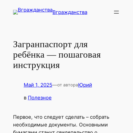
Перейти
Вгражданства
к
содержимому
Загранпаспорт для
ребёнка — пошаговая
инструкция
Май 1, 2025
—
Юрий
от автора
в
Полезное
Первое, что следует сделать – собрать
необходимые документы. Основными
бумагами станут свидетельство о