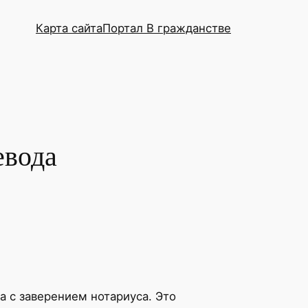
Карта сайта
Портал В гражданстве
евода
да с заверением нотариуса. Это