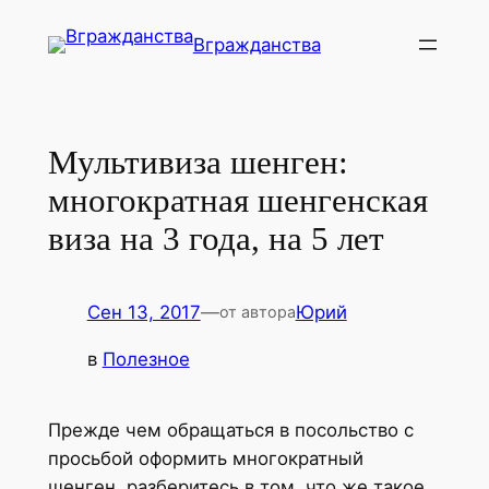
Перейти
Вгражданства
к
содержимому
Мультивиза шенген:
многократная шенгенская
виза на 3 года, на 5 лет
Сен 13, 2017
—
Юрий
от автора
в
Полезное
Прежде чем обращаться в посольство с
просьбой оформить многократный
шенген, разберитесь в том, что же такое