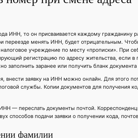
ода ИНН, то он присваивается каждому гражданину ра
при переезде менять ИНН, будет отрицательным. Что
в налоговое учреждение по месту «прописки». При 
ирующий регистрацию по адресу жительства, если в
но заполнить заранее или получить бланк документа
 внести заявку на ИНН можно онлайн. Для этого по
алоговой службы. Копии документов для получения ко
а ИНН — переслать документы почтой. Корреспонден
вух способов подачи заявки о получении кода, почто
ении фамилии