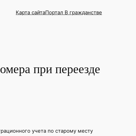
Карта сайта
Портал В гражданстве
омера при переезде
трационного учета по старому месту