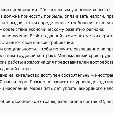
 или предприятия. Обязательным условием является н
 должна приносить прибыль, оплачивать налоги, пред
иятию выдвигаются определенные требования относит
 – содействие экономическому развитию региона.
я получения ВНЖ по данной схеме нет четких крите
ставляют свой список требований.
ой специальности. Чтобы получить разрешение на п
ь с ним трудовой контракт. Минимальный срок трудо
ска работы возможна для представителей востребов
 данной сфере.
 вид на жительство доступен состоятельным иностр
00 тысяч евро. Размер не зависит от уровня дохода и
ни населения. Через пять лет уплаты аккордного н
юбой европейской страны, входящей в состав ЕС, н