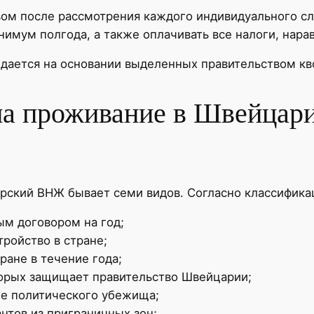
вом после рассмотрения каждого индивидуального сл
имум полгода, а также оплачивать все налоги, нара
ается на основании выделенных правительством кво
на проживание в Швейцар
рский ВНЖ бывает семи видов. Согласно классифика
ым договором на год;
тройство в стране;
ране в течение года;
торых защищает правительство Швейцарии;
ие политического убежища;
нтов из приграничных зон;