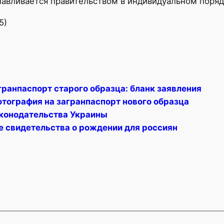
навливается правительством в индивидуальном поряд
5)
гранпаспорт старого образца: бланк заявления
отография на загранпаспорт нового образца
конодательства Украины
е свидетельства о рождении для россиян