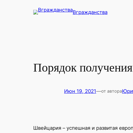
Перейти
Вгражданства
к
содержимому
Порядок получения
Июн 19, 2021
—
Юри
от автора
Швейцария – успешная и развитая евро