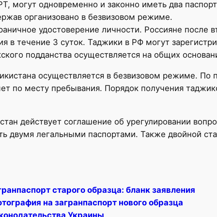
РТ, могут одновременно и законно иметь два паспор
ержав организовано в безвизовом режиме.
раничное удостоверение личности. Россияне после в
 в течение 3 суток. Таджики в РФ могут зарегистри
ского подданства осуществляется на общих основан
икистана осуществляется в безвизовом режиме. По 
ет по месту пребывания. Порядок получения таджикс
тан действует соглашение об урегулировании вопро
ать двумя легальными паспортами. Также двойной ста
гранпаспорт старого образца: бланк заявления
отография на загранпаспорт нового образца
конодательства Украины