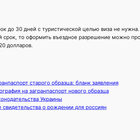
к до 30 дней с туристической целью виза не нужна.
й срок, то оформить въездное разрешение можно про
20 долларов.
ранпаспорт старого образца: бланк заявления
ография на загранпаспорт нового образца
онодательства Украины
 свидетельства о рождении для россиян